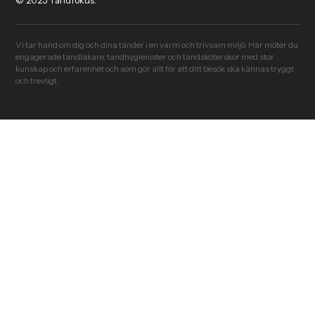
© 2025 Tandfokus.
Vi tar hand om dig och dina tänder i en varm och trivsam miljö. Här möter du
engagerade tandläkare, tandhygienister och tandsköterskor med stor
kunskap och erfarenhet och som gör allt för att ditt besök ska kännas tryggt
och trevligt.