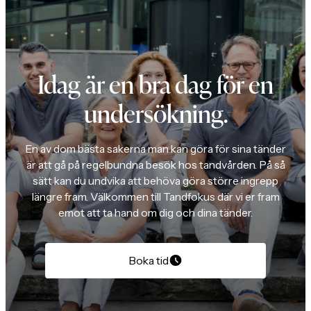
Idag är en bra dag för en
undersökning.
En av dom bästa sakerna man kan göra för sina tänder
är att gå på regelbundna besök hos tandvården. På så
sätt kan du undvika att behöva göra större ingrepp
längre fram. Välkommen till Tandfokus där vi er fram
emot att ta hand om dig och dina tänder.
Boka tid