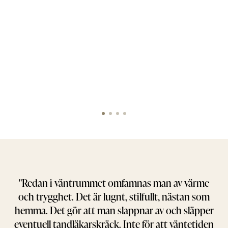
Tandfokus Grönsakstorget
Tandfoku
Södra Larmgatan 6, Göteborg
Skolallén 1
Boka tid
Ring
Boka
igt
"Redan i väntrummet omfamnas man av värme
e
och trygghet. Det är lugnt, stilfullt, nästan som
får
hemma. Det gör att man slappnar av och släpper
eventuell tandläkarskräck. Inte för att väntetiden