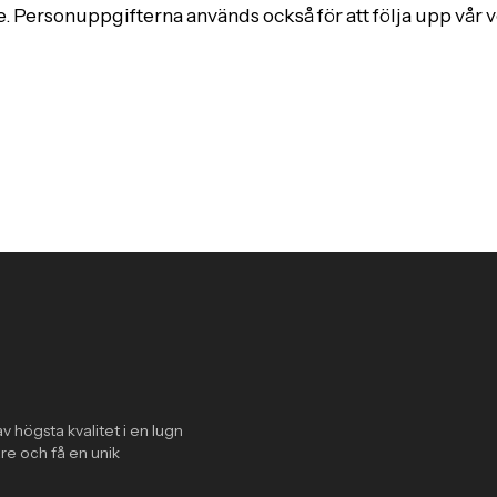
. Personuppgifterna används också för att följa upp vår ve
v högsta kvalitet i en lugn
re och få en unik