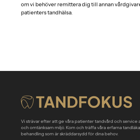
om vi behöver remittera dig till annan vårdgivare
patienters tandhälsa.
Vi strävar efter att ge våra patienter tandvård och service a
och omtänksam miljö. Kom och träffa våra erfarna tandläka
behandling som är skräddarsydd för dina behov.