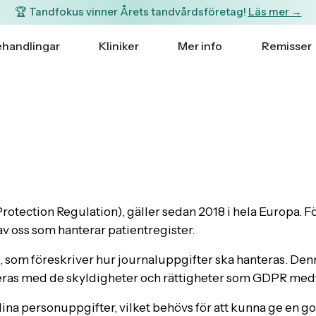
🏆 Tandfokus vinner Årets tandvårdsföretag!
Läs mer →
handlingar
Kliniker
Mer info
Remisser
tection Regulation), gäller sedan 2018 i hela Europa. Fö
av oss som hanterar patientregister.
 som föreskriver hur journaluppgifter ska hanteras. Denn
eras med de skyldigheter och rättigheter som GDPR medf
i dina personuppgifter, vilket behövs för att kunna ge en 