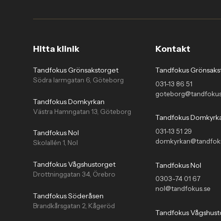
Hitta klinik
Kontakt
Tandfokus Grönsakstorget
Tandfokus Grönsaks
Södra larmgatan 6, Göteborg
031-13 86 51
goteborg@tandfokus
Tandfokus Domkyrkan
Västra Hamngatan 13, Göteborg
Tandfokus Domkyrk
031-13 51 29
Tandfokus Nol
domkyrkan@tandfok
Skolallén 1, Nol
Tandfokus Vågshustorget
Tandfokus Nol
Drottninggatan 34, Örebro
0303-74 01 67
nol@tandfokus.se
Tandfokus Söderåsen
Brandkårsgatan 2, Kågeröd
Tandfokus Vågshust