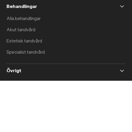
Behandlingar
Alla behandlingar
Akut tandvård
Estetisk tandvård
Specialist tandvård
Övrigt
GDPR för din trygghet
Försäkringar
Pressrum