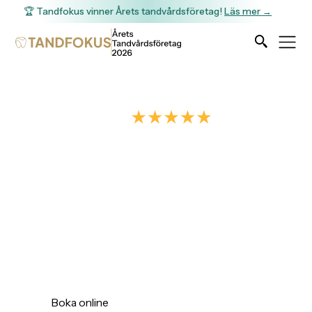
🏆 Tandfokus vinner Årets tandvårdsföretag!
Läs mer →
4.9/5
Enligt +40 omdömen
Tandfokus Nol
Tandfokus Nol hjälper dig med allt från en
undersökning till rotfyllningar och
tandimplantat. Vi har stor vana vid att ta emot
patienter med tandvårdsrädsla.
Boka online
Ring
Hitta hit