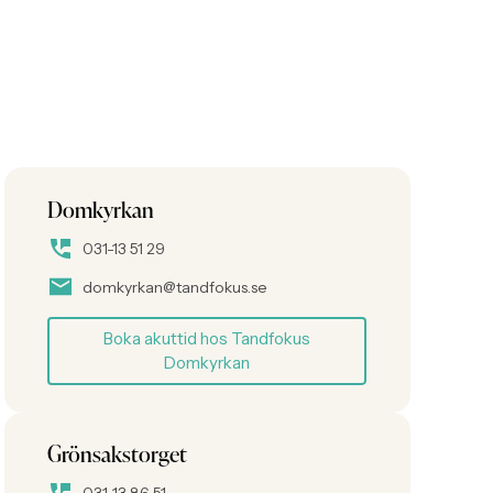
Domkyrkan
031-13 51 29
domkyrkan@tandfokus.se
Boka akuttid hos Tandfokus
Domkyrkan
Grönsakstorget