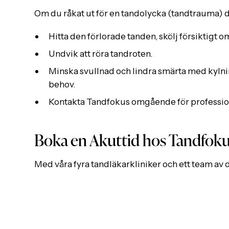
Om du råkat ut för en tandolycka (tandtrauma) där
Hitta den förlorade tanden, skölj försiktigt om
Undvik att röra tandroten.
Minska svullnad och lindra smärta med kyln
behov.
Kontakta Tandfokus omgående för professio
Boka en Akuttid hos Tandfok
Med våra fyra tandläkarkliniker och ett team av d
snabb och effektiv hjälp i akuta situationer. Oavse
vi efter att ge dig den bästa vården när du behöve
för att så snabbt som möjligt få hjälp. Välkomme