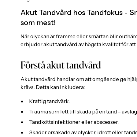
Akut Tandvård hos Tandfokus - Sn
som mest!
När olyckan är framme eller smärtan blir outhärdl
erbjuder akut tandvård av högsta kvalitet för att
Förstå akut tandvård
Akut tandvård handlar om att omgående ge hjälp
krävs. Detta kan inkludera:
Kraftig tandvärk.
Trauma som lett till skada på en tand – avslag
Tandköttsinfektioner eller abscesser.
Skador orsakade av olyckor, idrott eller tan