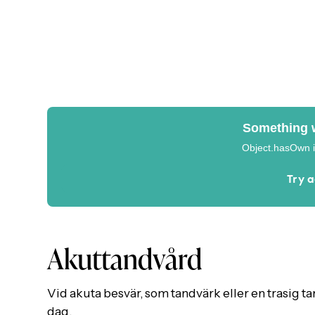
Akuttandvård
Vid akuta besvär, som tandvärk eller en trasig t
dag.