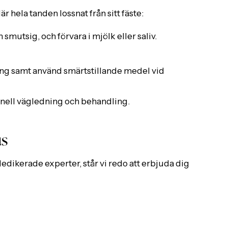
 hela tanden lossnat från sitt fäste:
 smutsig, och förvara i mjölk eller saliv.
ing samt använd smärtstillande medel vid
nell vägledning och behandling.
us
edikerade experter, står vi redo att erbjuda dig
tt om du är en befintlig patient eller ny, strävar
r det som mest. Det bästa är alltid att ringa oss
n!