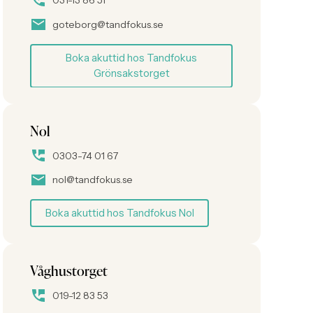
031-13 86 51
goteborg@tandfokus.se
Boka akuttid hos Tandfokus
Grönsakstorget
Nol
0303-74 01 67
nol@tandfokus.se
Boka akuttid hos Tandfokus Nol
Våghustorget
019-12 83 53