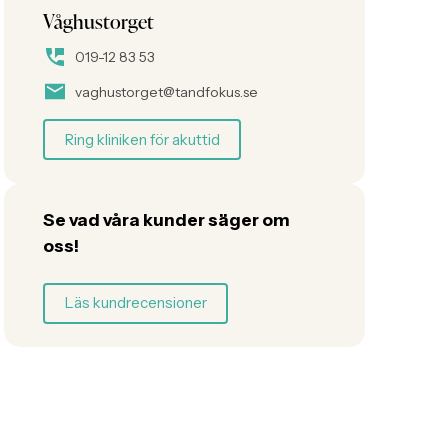
Våghustorget
019-12 83 53
vaghustorget@tandfokus.se
Ring kliniken för akuttid
Se vad våra kunder säger om
oss!
Läs kundrecensioner