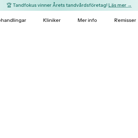
🏆 Tandfokus vinner Årets tandvårdsföretag!
Läs mer →
handlingar
Kliniker
Mer info
Remisser
storget
nggatan 34 vid Vågshustorget i Örebro.