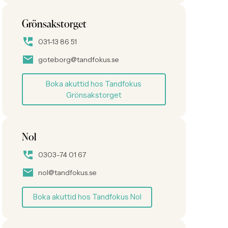
Grönsakstorget
031-13 86 51
goteborg@tandfokus.se
Boka akuttid hos Tandfokus
Grönsakstorget
Nol
0303-74 01 67
nol@tandfokus.se
Boka akuttid hos Tandfokus Nol