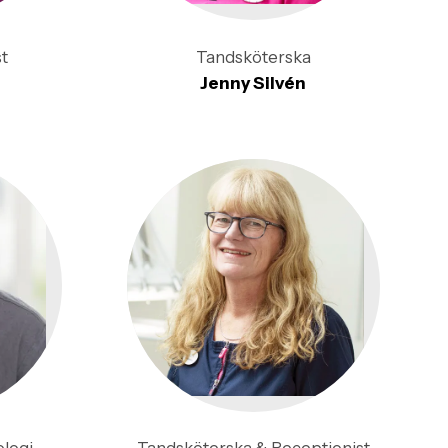
t
Tandsköterska
Jenny Silvén