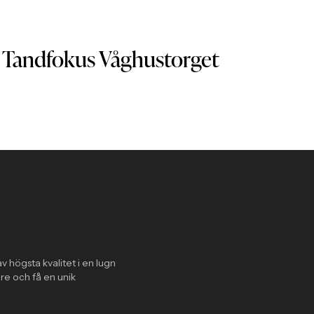
m Tandfokus Våghustorget
v högsta kvalitet i en lugn
re och få en unik