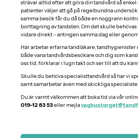
strävar alltid efter att göra din tandvård så enk
patienter väljer att gå på regelbundna undersökn
samma besök får du då både en noggrann kontrol
borttagning av tandsten. Om det skulle behövas e
vidare direkt – antingen samma dag eller genom 
Här arbetar erfarna tandläkare, tandhygienister 
både vana tandvårdsbesökare och dig som kanske 
oss tid, förklarar i lugn takt och ser till att du kä
Skulle du behöva specialisttandvård så har vi s
samt samarbetar även med skickliga specialiste
Du är varmt välkommen att boka tid via vår onli
019-12 83 53
eller mejla
vaghustorget@tandf