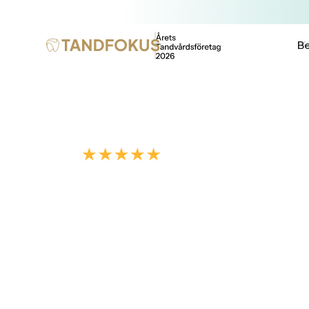
Be
4.9/5
Enligt +200 omdömen
Tandfokus Våghu
Tandfokus Våghustorget ligger på Drottni