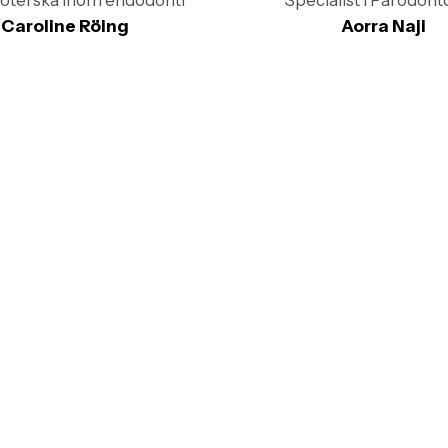
öterska inom endodonti
Specialist i Parodont
Caroline Röing
Aorra Naji