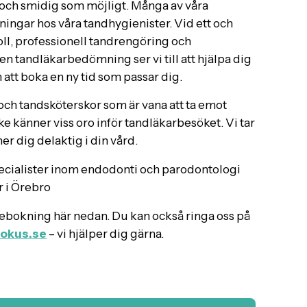
el och smidig som möjligt. Många av våra
ingar hos våra tandhygienister. Vid ett och
l, professionell tandrengöring och
n tandläkarbedömning ser vi till att hjälpa dig
att boka en ny tid som passar dig.
och tandsköterskor som är vana att ta emot
känner viss oro inför tandläkarbesöket. Vi tar
nner dig delaktig i din vård.
pecialister inom endodonti och parodontologi
r i Örebro
nebokning här nedan. Du kan också ringa oss på
okus.se
– vi hjälper dig gärna.