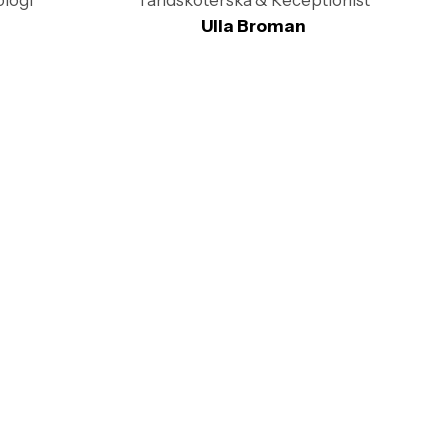
ologi
Tandsköterska & Receptionist
Ulla Broman