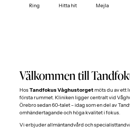
Ring
Hitta hit
Mejla
Välkommen till Tandfok
Hos
Tandfokus Våghustorget
möts du av ett l
första rummet. Kliniken ligger centralt vid Vågh
Örebro sedan 60-talet – idag som en del av Ta
omhändertagande och höga kvalitet i fokus.
Vi erbjuder allmäntandvård och specialisttandvå