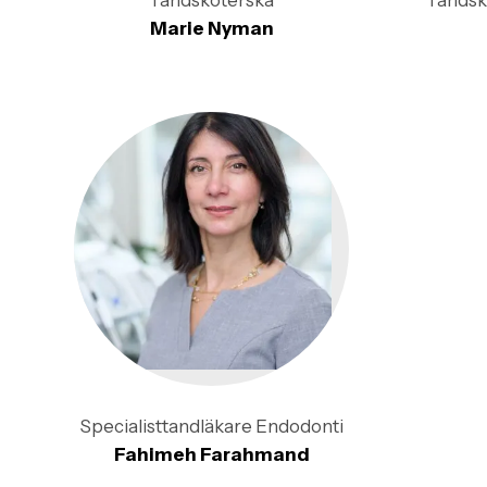
Tandsköterska
Tandsk
Marie Nyman
Specialisttandläkare Endodonti
Fahimeh Farahmand