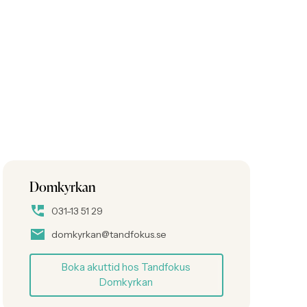
Domkyrkan
031-13 51 29
domkyrkan@tandfokus.se
Boka akuttid hos Tandfokus
Domkyrkan