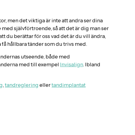
Tandreglering
r, men det viktiga är inte att andra ser dina
e med självförtroende, så att det är dig man ser
tt du berättar för oss vad det är du vill ändra,
ska få hållbara tänder som du trivs med.
 tändernas utseende, både med
tänderna med till exempel
Invisalign
. Ibland
g
,
tandreglering
eller
tandimplantat