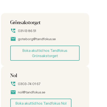
Tandimplantat
Grönsakstorget
031-13 86 51
goteborg@tandfokus.se
Boka akuttid hos Tandfokus
Grönsakstorget
Nol
0303-74 01 67
nol@tandfokus.se
Boka akuttid hos Tandfokus Nol