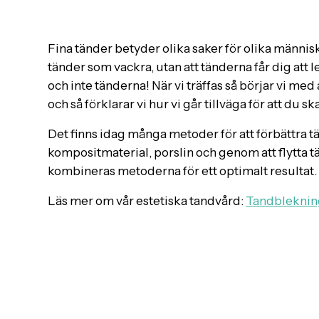
Tandblekning
Fina tänder betyder olika saker för olika människo
tänder som vackra, utan att tänderna får dig att l
och inte tänderna! När vi träffas så börjar vi med a
och så förklarar vi hur vi går tillväga för att du 
Det finns idag många metoder för att förbättra
kompositmaterial, porslin och genom att flytta 
kombineras metoderna för ett optimalt resultat.
Läs mer om vår estetiska tandvård:
Tandbleknin