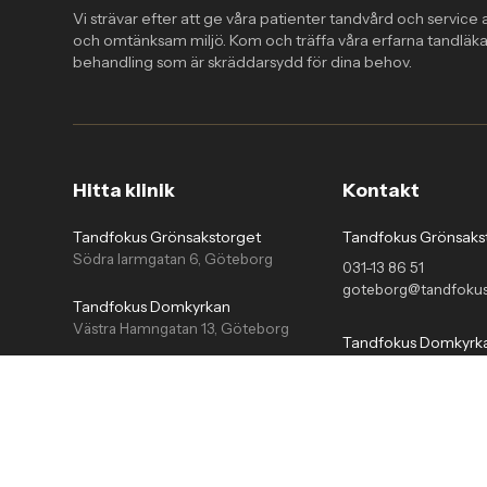
Vi strävar efter att ge våra patienter tandvård och service a
och omtänksam miljö. Kom och träffa våra erfarna tandläka
behandling som är skräddarsydd för dina behov.
Hitta klinik
Kontakt
Tandfokus Grönsakstorget
Tandfokus Grönsaks
Södra larmgatan 6, Göteborg
031-13 86 51
goteborg@tandfokus
Tandfokus Domkyrkan
Västra Hamngatan 13, Göteborg
Tandfokus Domkyrk
031-13 51 29
Tandfokus Nol
domkyrkan@tandfok
Skolallén 1, Nol
Tandfokus Vågshustorget
Tandfokus Nol
Drottninggatan 34, Örebro
0303-74 01 67