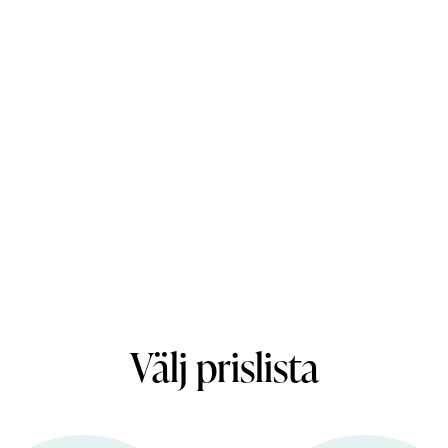
alitativ tandvård till rätt pris.
da konkurrenskraftiga priser, utan
llt hög standard på våra tjänster.
Välj prislista