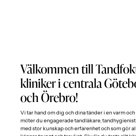
Välkommen till Tandfok
kliniker i centrala Göteb
och Örebro!
Vi tar hand om dig och dina tänder i en varm och 
möter du engagerade tandläkare, tandhygienist
med stor kunskap och erfarenhet och som gör allt