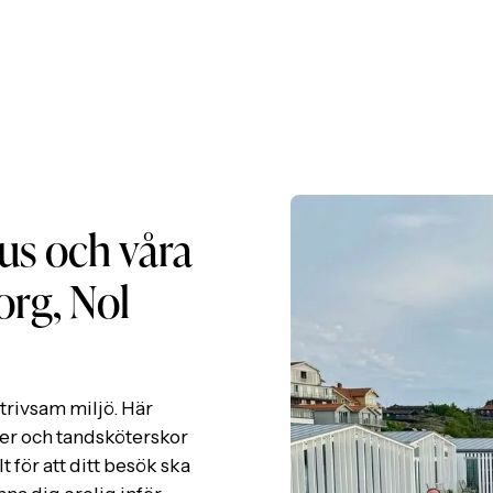
us och våra
org, Nol
trivsam miljö. Här
er och tandsköterskor
 för att ditt besök ska