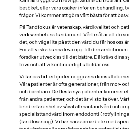
kännas tryggt och trevligt. Skulle du trots allt kä
besöket, eller vara osäker inför en behandling, tve
frågor. Vi kommer att göra vårt bästa för att bes
På Tandfokus är vetenskap, vårdkvalitet och p
verksamhetens fundament. Vårt mål är att du so
det, och våga lita på att den vård du får hos oss 
För att vi ska kunna leva upp till den ambitionen 
försöker utvecklas till det bättre. Då krävs dina s
trivs och att vi kontinuerligt utbildar oss.
Vi tar oss tid, erbjuder noggranna konsultationer
Våra patienter är ofta generationer, från mor- och
och barnbarn. De flesta nya patienter kommer 
från andra patienter, och det är vi stolta över. Vå
bred erfarenhet av såväl allmäntandvård och i
specialisttandvård inom endodonti (rotfyllning
(tandlossning). Vi har nära samarbete med speci
tandvårdens alla områden och kan ordna tid utan