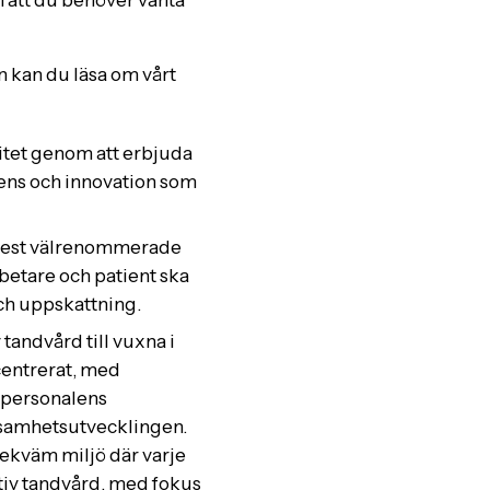
an kan du läsa om vårt
litet genom att erbjuda
ens och innovation som
s mest välrenommerade
betare och patient ska
ch uppskattning.
 tandvård till vuxna i
centrerat, med
 personalens
samhetsutvecklingen.
 bekväm miljö där varje
ativ tandvård, med fokus