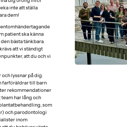
nna dig orolig inför
ka inte att ställa
vara dem!
atientomhändertagande
m patient ska känna
är den bästa tänkbara.
krävs att vi ständigt
ynpunkter, att du och vi
 och lyssnar på dig.
 farföräldrar till barn
efter rekommendationer
rt team har lång och
mplantatbehandling, som
ar) och parodontologi
alister inom
 att du behöver vänta