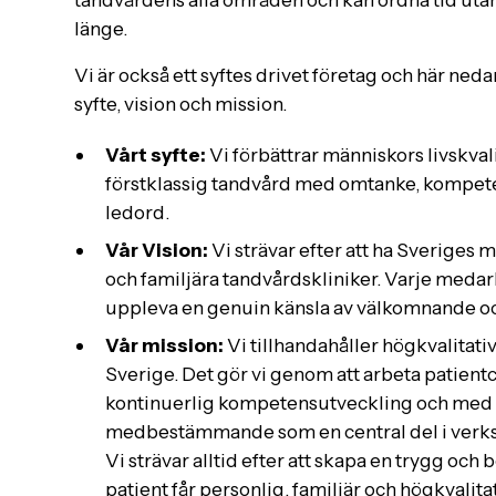
länge.
Vi är också ett syftes drivet företag och här ned
syfte, vision och mission.
Vårt syfte:
Vi förbättrar människors livskva
förstklassig tandvård med omtanke, kompet
ledord.
Vår Vision:
Vi strävar efter att ha Sverige
och familjära tandvårdskliniker. Varje medar
uppleva en genuin känsla av välkomnande o
Vår mission:
Vi tillhandahåller högkvalitativ
Sverige. Det gör vi genom att arbeta patient
kontinuerlig kompetensutveckling och med
medbestämmande som en central del i verk
Vi strävar alltid efter att skapa en trygg och
patient får personlig, familjär och högkvalit