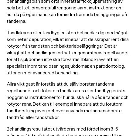
behandlingsplan som ofta innefattar fickdjupsmätning av
hela bettet, omsorgsfull rengöring samt instruktioner om
hur du på egen hand kan förhindra framtida beläggningar på
tänderna.
Tandläkaren eller tandhygienisten behandlar dig med något
som heter depuration, vilket innebär att de skrapar rent dina
rotytor från tandsten och bakteriebeläggningar. Det är
viktigt att behandlingen fortsätter genomföras regelbundet
för att sjukdomen inte ska förvärras. Ibland krävs att en
specialist inom tandlossningssjukdomar, en parodontolog,
utför en mer avancerad behandling.
Allra viktigast är förstås att du själv borstar tänderna
regelbundet och följer din tandläkares eller tandhygienists
noggranna instruktioner för hur du ska hålla både tänder och
rotytor rena. Det kan till exempel innebära att du förutom
tandborstning även behöver använda mellanrumsborste,
tandtråd eller tandstickor.
Behandlingsresultatet utvärderas med fördel inom 3-6
månader. Vid svårbehandlade tänder kan en remiss till en