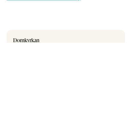
Domkyrkan
031-13 51 29
domkyrkan@tandfokus.se
Boka akuttid hos Tandfokus Domkyrkan
Grönsakstorget
031-13 86 51
goteborg@tandfokus.se
Boka akuttid hos Tandfokus Grönsakstorget