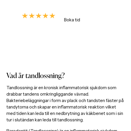
inte, vi hjälper dig.
4.9/5
Boka tid
Enligt +700 omdömen
Vad är tandlossning?
Tandlossning är en kronisk inflammatorisk sjukdom som
drabbar tandens omkringliggande vävnad.
Bakteriebeläggningar i form av plack och tandsten fäster på
tandytorna och skapar en inflammatorisk reaktion vilket
med tiden kan leda till en nedbrytning av käkbenet som i sin
tur i slutändan kan leda till tandlossning.
Parodontit (Tandlossning) är en inflammatorisk sjukdom