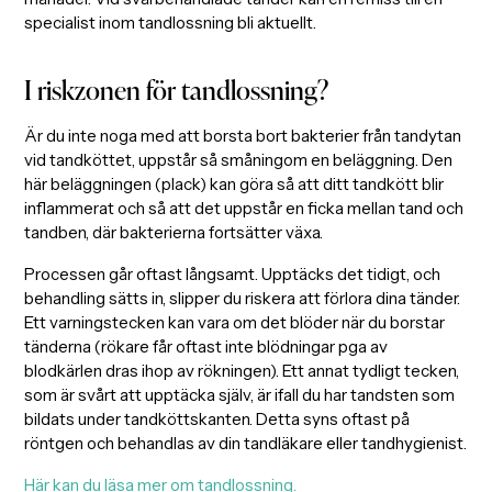
specialist inom tandlossning bli aktuellt.
I riskzonen för tandlossning?
Är du inte noga med att borsta bort bakterier från tandytan
vid tandköttet, uppstår så småningom en beläggning. Den
här beläggningen (plack) kan göra så att ditt tandkött blir
inflammerat och så att det uppstår en ficka mellan tand och
tandben, där bakterierna fortsätter växa.
Processen går oftast långsamt. Upptäcks det tidigt, och
behandling sätts in, slipper du riskera att förlora dina tänder.
Ett varningstecken kan vara om det blöder när du borstar
tänderna (rökare får oftast inte blödningar pga av
blodkärlen dras ihop av rökningen). Ett annat tydligt tecken,
som är svårt att upptäcka själv, är ifall du har tandsten som
bildats under tandköttskanten. Detta syns oftast på
röntgen och behandlas av din tandläkare eller tandhygienist.
Här kan du läsa mer om tandlossning.