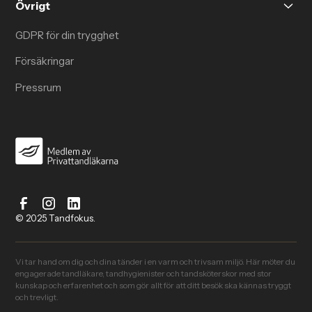
Övrigt
GDPR för din trygghet
Försäkringar
Pressrum
© 2025 Tandfokus.
Vi tar hand om dig och dina tänder i en varm och trivsam miljö. Här möter du
engagerade tandläkare, tandhygienister och tandsköterskor med stor
kunskap och erfarenhet och som gör allt för att ditt besök ska kännas tryggt
och trevligt.