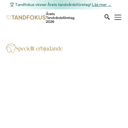
🏆 Tandfokus vinner Årets tandvårdsföretag!
Läs mer →
Speciellt erbjudande
Akuttid för 390kr
(Ordinarie pris 556kr)
Passa på att boka din akuttid för bara 390kr (ordinarie
pris 556kr)! Få snabb hjälp till ett fantastiskt pris. Tveka
inte, boka nu för att säkra din tid.
Fyll i formuläret nedan för att boka en akuttid så