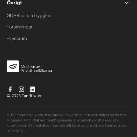
Övrigt
GDPR för din trygghet
Försäkringar
Pressrum
© 2025 Tandfokus.
Vi tar hand om dig och dina tänder i en varm och trivsam miljö. Här möter du
engagerade tandläkare, tandhygienister och tandsköterskor med stor
kunskap och erfarenhet och som gör allt för att ditt besök ska kännas tryggt
och trevligt.