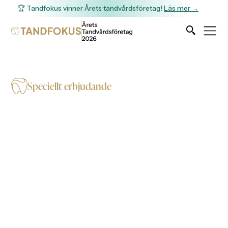
🏆 Tandfokus vinner Årets tandvårdsföretag!
Läs mer →
Speciellt erbjudande
Akuttid för 390kr
(Ordinarie pris 556kr)
Passa på att boka din akuttid för bara 390kr (ordinarie
pris 556kr)! Få snabb hjälp till ett fantastiskt pris. Tveka
inte, boka nu för att säkra din tid.
Fyll i formuläret nedan för att boka en akuttid så