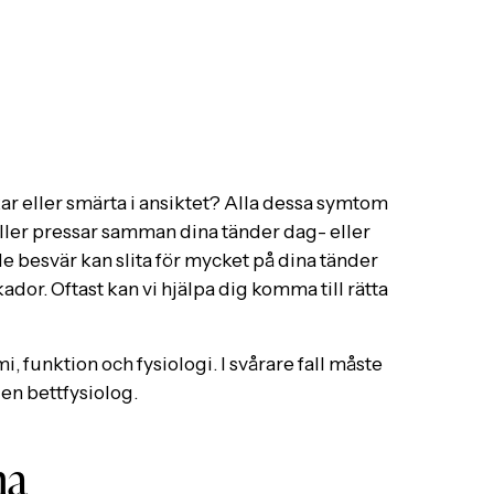
ar eller smärta i ansiktet? Alla dessa symtom
 eller pressar samman dina tänder dag- eller
de besvär kan slita för mycket på dina tänder
skador. Oftast kan vi hjälpa dig komma till rätta
 funktion och fysiologi. I svårare fall måste
 en bettfysiolog.
na