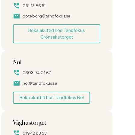
031-13 86 51
goteborg@tandfokus.se
Boka akuttid hos Tandfokus
Grönsakstorget
Nol
0303-74 01 67
nol@tandfokus.se
Boka akuttid hos Tandfokus Nol
Våghustorget
019-12 83 53