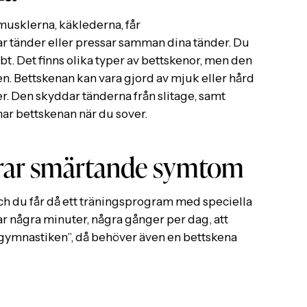
musklerna, käklederna, får
r tänder eller pressar samman dina tänder. Du
bt. Det finns olika typer av bettskenor, men den
en. Bettskenan kan vara gjord av mjuk eller hård
der. Den skyddar tänderna från slitage, samt
ar bettskenan när du sover.
rar smärtande symtom
h du får då ett träningsprogram med speciella
ar några minuter, några gånger per dag, att
kgymnastiken”, då behöver även en bettskena