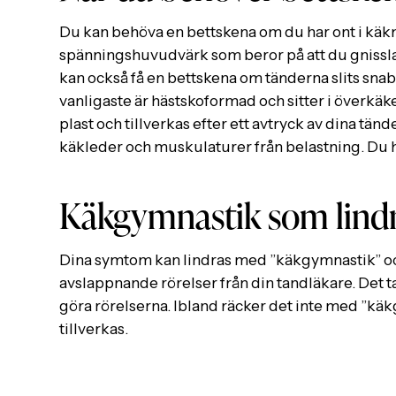
Du kan behöva en bettskena om du har ont i käk
spänningshuvudvärk som beror på att du gnissla
kan också få en bettskena om tänderna slits snab
vanligaste är hästskoformad och sitter i överkäk
plast och tillverkas efter ett avtryck av dina tän
käkleder och muskulaturer från belastning. Du h
Käkgymnastik som lind
Dina symtom kan lindras med ”käkgymnastik” oc
avslappnande rörelser från din tandläkare. Det t
göra rörelserna. Ibland räcker det inte med ”kä
tillverkas.