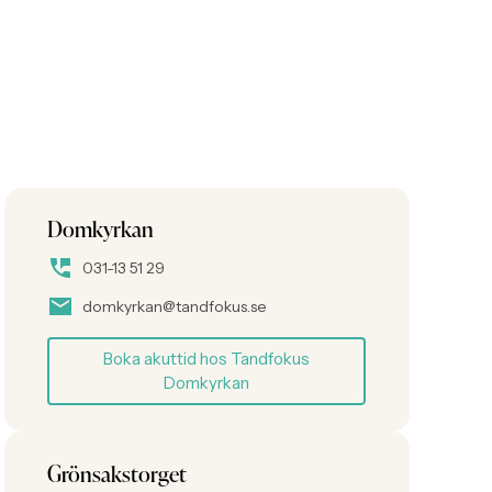
Domkyrkan
031-13 51 29
domkyrkan@tandfokus.se
Boka akuttid hos Tandfokus
Domkyrkan
Grönsakstorget