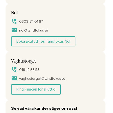
Nol
0303-74 01 67
nol@tandfokus.se
Boka akuttid hos Tandfokus Nol
Våghustorget
019-12 83 53
vaghustorget@tandfokus.se
Ring kliniken för akuttid
Se vad våra kunder säger om oss!