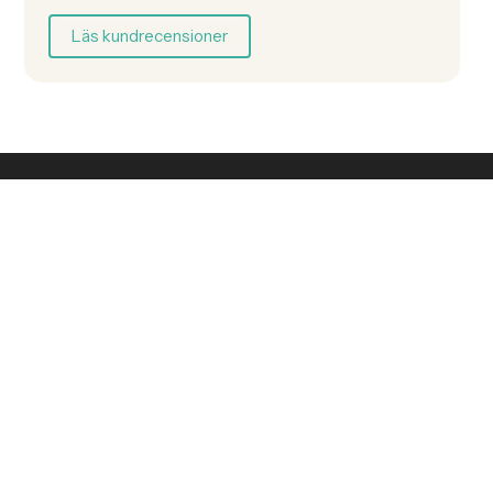
Läs kundrecensioner
Vi strävar efter att ge våra patienter tandvård och service av
högsta kvalitet i en lugn och omtänksam miljö. Kom och träffa
våra erfarna tandläkare och få en unik behandling som är
skräddarsydd för dina behov.
4.9/5
Enligt +300 omdömen