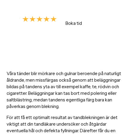
sessioner.
4.9/5
Boka tid
Enligt +700 omdömen
Våra tänder blir mörkare och gulnar beroende på naturligt
åldrande, men missfärgas också genom att beläggningar
bildas på tandens yta av till exempel kaffe, te, rödvin och
cigaretter. Beläggningar kan tas bort med polering eller
saltblästring, medan tandens egentliga färg bara kan
påverkas genom blekning.
För att få ett optimalt resultat av tandblekningen är det
viktigt att din tandläkare undersöker och åtgärdar
eventuella hål och defekta fyllningar. Därefter får du en