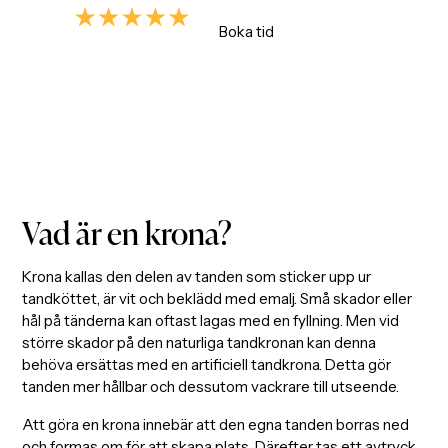
4.9/5
Boka tid
Enligt +700 omdömen
Vad är en krona?
Krona kallas den delen av tanden som sticker upp ur
tandköttet, är vit och beklädd med emalj. Små skador eller
hål på tänderna kan oftast lagas med en fyllning. Men vid
större skador på den naturliga tandkronan kan denna
behöva ersättas med en artificiell tandkrona. Detta gör
tanden mer hållbar och dessutom vackrare till utseende.
Att göra en krona innebär att den egna tanden borras ned
och formas om för att skapa plats. Därefter tas ett avtryck