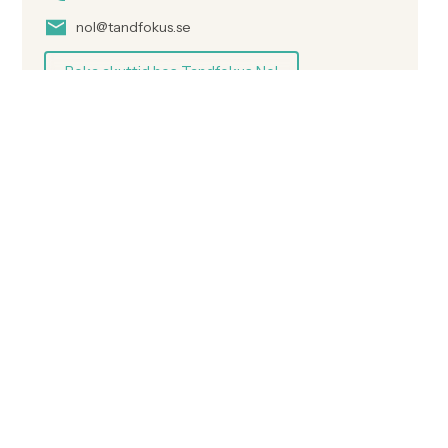
nol@tandfokus.se
Boka akuttid hos Tandfokus Nol
Våghustorget
019-12 83 53
vaghustorget@tandfokus.se
Ring kliniken för akuttid
Se vad våra kunder säger om oss!
Läs kundrecensioner