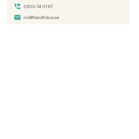
0303-74 01 67
nol@tandfokus.se
Boka akuttid hos Tandfokus Nol
Våghustorget
019-12 83 53
vaghustorget@tandfokus.se
Ring kliniken för akuttid
Se vad våra kunder säger om oss!
Läs kundrecensioner