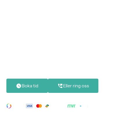
och Ale.
Tandvärk? Trasig tand? Svullnad?
Få en tid direkt – boka online på 30 sekunder
för endast 390 kr
Akut undersökning: Ordinarie pris 710 kr –
Nu 390 kr
Erfarna tandläkare – varmt & familjärt
Smärtfri behandling med modern teknik
Boka tid
Eller ring oss