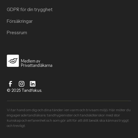
GDPR för din trygghet
Försäkringar
Pressrum
© 2025 Tandfokus.
Vi tar hand om dig och dina tänder i en varm och trivsam miljö. Här möter du
engagerade tandläkare, tandhygienister och tandsköterskor med stor
kunskap och erfarenhet och som gör allt för att ditt besök ska kännas tryggt
och trevligt.