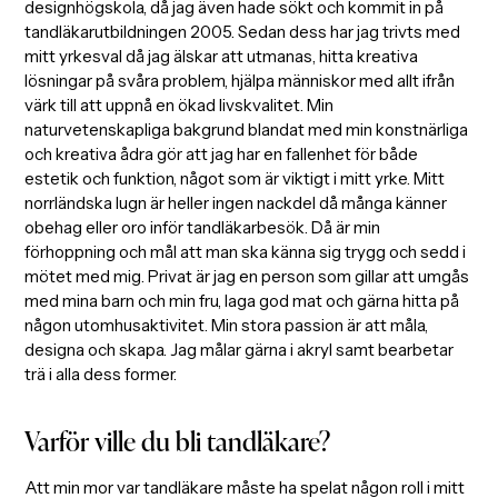
designhögskola, då jag även hade sökt och kommit in på
tandläkarutbildningen 2005. Sedan dess har jag trivts med
mitt yrkesval då jag älskar att utmanas, hitta kreativa
lösningar på svåra problem, hjälpa människor med allt ifrån
värk till att uppnå en ökad livskvalitet. Min
naturvetenskapliga bakgrund blandat med min konstnärliga
och kreativa ådra gör att jag har en fallenhet för både
estetik och funktion, något som är viktigt i mitt yrke. Mitt
norrländska lugn är heller ingen nackdel då många känner
obehag eller oro inför tandläkarbesök. Då är min
förhoppning och mål att man ska känna sig trygg och sedd i
mötet med mig. Privat är jag en person som gillar att umgås
med mina barn och min fru, laga god mat och gärna hitta på
någon utomhusaktivitet. Min stora passion är att måla,
designa och skapa. Jag målar gärna i akryl samt bearbetar
trä i alla dess former.
Varför ville du bli tandläkare?
Att min mor var tandläkare måste ha spelat någon roll i mitt