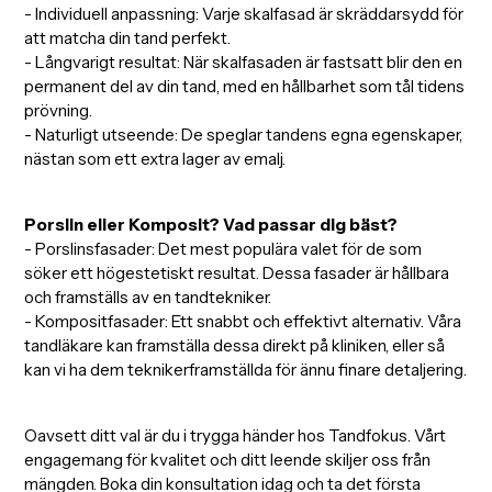
- Individuell anpassning: Varje skalfasad är skräddarsydd för
att matcha din tand perfekt.
- Långvarigt resultat: När skalfasaden är fastsatt blir den en
permanent del av din tand, med en hållbarhet som tål tidens
prövning.
- Naturligt utseende: De speglar tandens egna egenskaper,
nästan som ett extra lager av emalj.
Porslin eller Komposit? Vad passar dig bäst?
- Porslinsfasader: Det mest populära valet för de som
söker ett högestetiskt resultat. Dessa fasader är hållbara
och framställs av en tandtekniker.
- Kompositfasader: Ett snabbt och effektivt alternativ. Våra
tandläkare kan framställa dessa direkt på kliniken, eller så
kan vi ha dem teknikerframställda för ännu finare detaljering.
Oavsett ditt val är du i trygga händer hos Tandfokus. Vårt
engagemang för kvalitet och ditt leende skiljer oss från
mängden. Boka din konsultation idag och ta det första