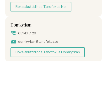
Boka akuttid hos Tandfokus Nol
Domkyrkan
031-13 51 29
domkyrkan@tandfokus.se
Boka akuttid hos Tandfokus Domkyrkan
Se vad våra kunder säger om oss!
Läs kundrecensioner