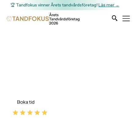
🏆 Tandfokus vinner Årets tandvårdsföretag!
Läs mer →
Skalfasader
Skalfasader – Din väg till ett perfekt leende!
Boka tid
Kontakta oss
5.0
Enligt +300 omdömen