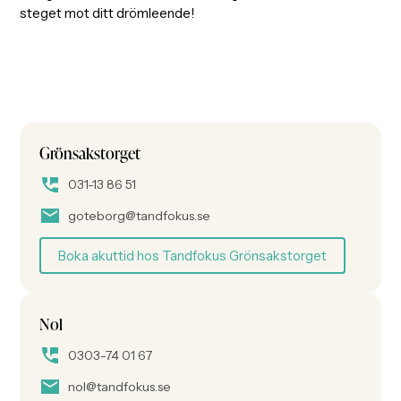
steget mot ditt drömleende!
Grönsakstorget
031-13 86 51
goteborg@tandfokus.se
Boka akuttid hos Tandfokus Grönsakstorget
Nol
0303-74 01 67
nol@tandfokus.se