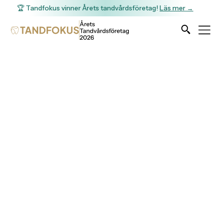
🏆 Tandfokus vinner Årets tandvårdsföretag!
Läs mer →
Längesen du besökte
tandläkaren?
Varje år får du ett tandvårdsbidrag från
Försäkringskassan som är giltigt i två år. Om du inte har
besökt tandläkaren sedan 2023 kan du ha ett bidrag som
förfaller den 1 juli.
Se hur mycket du får i tandvårdsbidrag