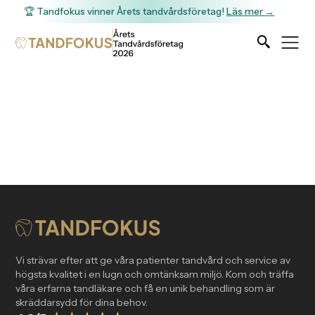
🏆 Tandfokus vinner Årets tandvårdsföretag!
Läs mer →
Tack för din bokning!
Vi strävar efter att ge våra patienter tandvård och service av
högsta kvalitet i en lugn och omtänksam miljö. Kom och träffa
våra erfarna tandläkare och få en unik behandling som är
skräddarsydd för dina behov.