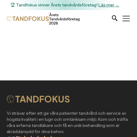
🏆 Tandfokus vinner Årets tandvårdsföretag!
Läs mer →
Tack för din bokning!
Vi strävar efter att ge våra patienter tandvård och service av
högsta kvalitet i en lugn och omtänksam miljö. Kom och träffa
våra erfarna tandläkare och få en unik behandling som är
skräddarsydd för dina behov.