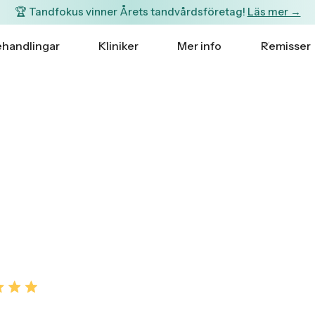
🏆 Tandfokus vinner Årets tandvårdsföretag!
Läs mer →
handlingar
Kliniker
Mer info
Remisser
 Ett Vackert Leende
 omdömen