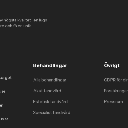
v högsta kvalitet i en lugn
re och få en unik
Behandlingar
Övrigt
torget
Alla behandlingar
GDPR för di
Akut tandvård
Försäkringar
.se
Estetisk tandvård
Pressrum
an
Specialist tandvård
us.se