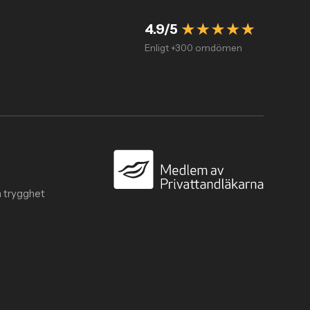
4.9/5
Enligt +300 omdömen
n trygghet