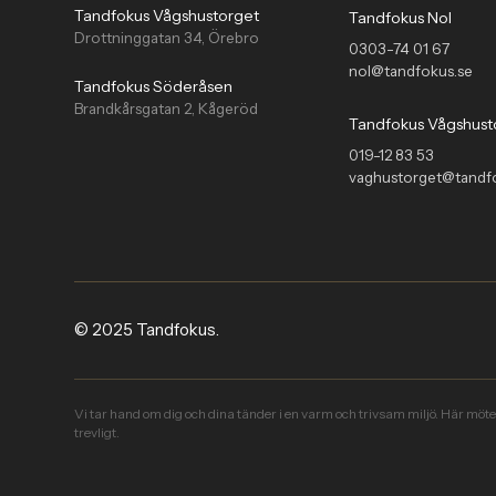
Tandfokus Vågshustorget
Tandfokus Nol
Drottninggatan 34, Örebro
0303-74 01 67
nol@tandfokus.se
Tandfokus Söderåsen
Brandkårsgatan 2, Kågeröd
Tandfokus Vågshust
019-12 83 53
vaghustorget@tandf
© 2025 Tandfokus.
Vi tar hand om dig och dina tänder i en varm och trivsam miljö. Här möt
trevligt.