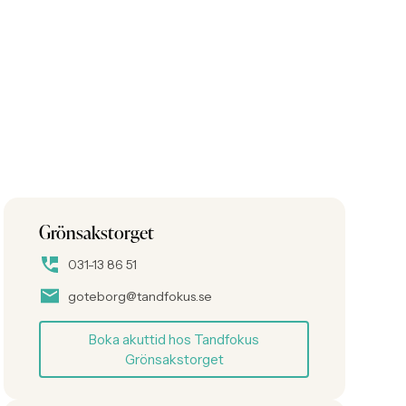
Grönsakstorget
031-13 86 51
goteborg@tandfokus.se
Boka akuttid hos Tandfokus
Grönsakstorget