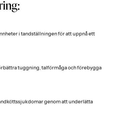
ring:
mnheter i tandställningen för att uppnå ett
förbättra tuggning, talförmåga och förebygga
 tandköttssjukdomar genom att underlätta