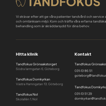
Vi strävar efter att ge våra patienter tandvård och service a
och omtänksam miljö. Kom och träffa våra erfarna tandläka
behandling som är skräddarsydd för dina behov.
Hitta klinik
Kontakt
Tandfokus Grönsakstorget
Tandfokus Grönsaks
Södra larmgatan 6, Göteborg
031-13 86 51
goteborg@tandfokus
Tandfokus Domkyrkan
Västra Hamngatan 13, Göteborg
Tandfokus Domkyrk
031-13 51 29
Tandfokus Nol
domkyrkan@tandfok
Skolallén 1, Nol