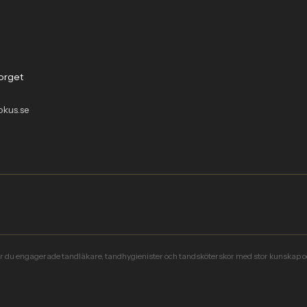
orget
okus.se
er du engagerade tandläkare, tandhygienister och tandsköterskor med stor kunskap och