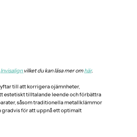
d
Invisalign
vilket du kan läsa mer om
här
.
ar till att korrigera ojämnheter,
tt estetiskt tilltalande leende och förbättra
arater, såsom traditionella metallklämmor
n gradvis för att uppnå ett optimalt