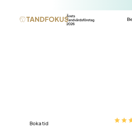
Be
Tandreglering
Tandreglering: Korrigering av Tandställning för
5.0
Boka tid
Kontakta oss
Enligt +300